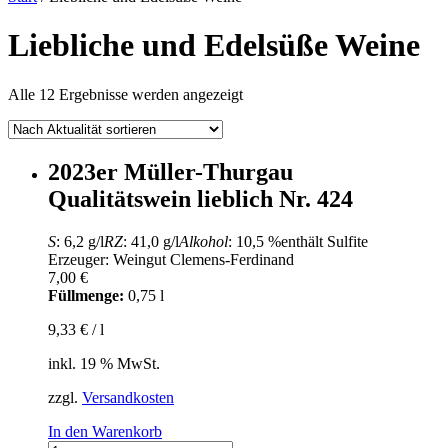
Liebliche und Edelsüße Weine
Nach
Alle 12 Ergebnisse werden angezeigt
Aktualität
sortiert
2023er Müller-Thurgau
Qualitätswein lieblich Nr. 424
S
: 6,2 g/l
RZ
: 41,0 g/l
Alkohol
: 10,5 %
enthält Sulfite
Erzeuger: Weingut Clemens-Ferdinand
7,00
€
Füllmenge:
0,75 l
9,33
€
/
l
inkl. 19 % MwSt.
zzgl.
Versandkosten
In den Warenkorb