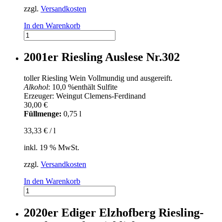
zzgl.
Versandkosten
In den Warenkorb
2000er
Riesling-
Hochgewächs
2001er Riesling Auslese Nr.302
Lieblich
Nr.601
toller Riesling Wein Vollmundig und ausgereift.
Menge
Alkohol
: 10,0 %
enthält Sulfite
Erzeuger: Weingut Clemens-Ferdinand
30,00
€
Füllmenge:
0,75 l
33,33
€
/
l
inkl. 19 % MwSt.
zzgl.
Versandkosten
In den Warenkorb
2001er
Riesling
Auslese
2020er Ediger Elzhofberg Riesling-
Nr.302