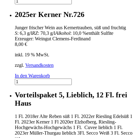
2023er
Müller-
Thurgau
2025er Kerner Nr.726
Qualitätswein
lieblich
Junger frischer Wein aus Kernertrauben, süß und fruchtig
Nr.
S
: 6,3 g/l
RZ
: 70,3 g/l
Alkohol
: 10,0 %
enthält Sulfite
424
Erzeuger: Weingut Clemens-Ferdinand
Menge
8,00
€
inkl. 19 % MwSt.
zzgl.
Versandkosten
In den Warenkorb
2025er
Kerner
Nr.726
Vorteilspaket 5, Lieblich, 12 Fl. frei
Menge
Haus
1 Fl. 2018er Alte Reben süß 1 Fl. 2022er Riesling Edelsüß 1
Fl. 2023er Kerner 1 Fl 2020er Elzhofberg, Riesling-
Hochgewächs-Hochgewächs 1 Fl. Cuvee lieblich 1 Fl.
2023er Müller-Thurgau lieblich 3Fl. Secco Weiß 3 Fl. Secco