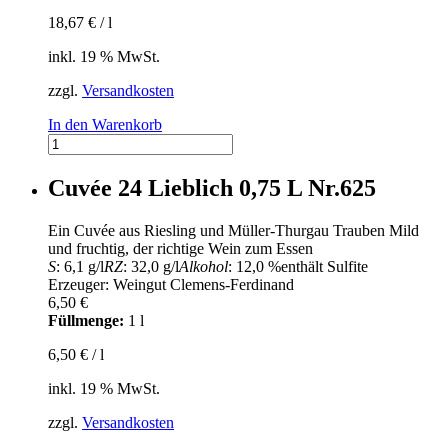
18,67
€
/
l
inkl. 19 % MwSt.
zzgl.
Versandkosten
In den Warenkorb
2012er
Nehrener
Römerberg
Cuvée 24 Lieblich 0,75 L Nr.625
Nr.513
Menge
Ein Cuvée aus Riesling und Müller-Thurgau Trauben Mild
und fruchtig, der richtige Wein zum Essen
S
: 6,1 g/l
RZ
: 32,0 g/l
Alkohol
: 12,0 %
enthält Sulfite
Erzeuger: Weingut Clemens-Ferdinand
6,50
€
Füllmenge:
1 l
6,50
€
/
l
inkl. 19 % MwSt.
zzgl.
Versandkosten