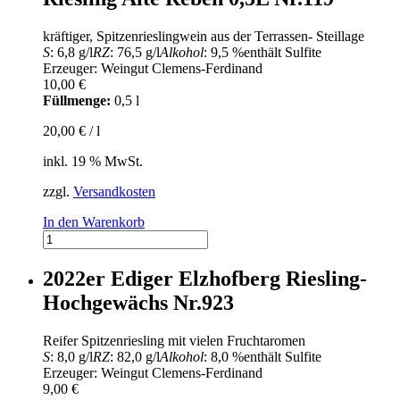
Nr.426
Menge
kräftiger, Spitzenrieslingwein aus der Terrassen- Steillage
S
: 6,8 g/l
RZ
: 76,5 g/l
Alkohol
: 9,5 %
enthält Sulfite
Erzeuger: Weingut Clemens-Ferdinand
10,00
€
Füllmenge:
0,5 l
20,00
€
/
l
inkl. 19 % MwSt.
zzgl.
Versandkosten
In den Warenkorb
2018er
Ellerer
Pfirsichgarten
2022er Ediger Elzhofberg Riesling-
Riesling
Hochgewächs Nr.923
Alte
Reben
0,5L
Reifer Spitzenriesling mit vielen Fruchtaromen
Nr.119
S
: 8,0 g/l
RZ
: 82,0 g/l
Alkohol
: 8,0 %
enthält Sulfite
Menge
Erzeuger: Weingut Clemens-Ferdinand
9,00
€