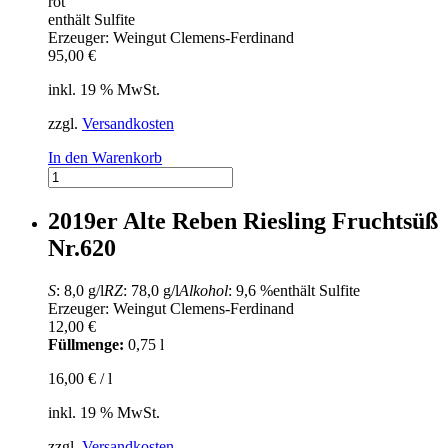
rot
enthält Sulfite
Erzeuger: Weingut Clemens-Ferdinand
95,00
€
inkl. 19 % MwSt.
zzgl.
Versandkosten
In den Warenkorb
Vorteilspaket
5,
Lieblich,
2019er Alte Reben Riesling Fruchtsüß
12
Nr.620
Fl.
frei
Haus
S
: 8,0 g/l
RZ
: 78,0 g/l
Alkohol
: 9,6 %
enthält Sulfite
Menge
Erzeuger: Weingut Clemens-Ferdinand
12,00
€
Füllmenge:
0,75 l
16,00
€
/
l
inkl. 19 % MwSt.
zzgl.
Versandkosten