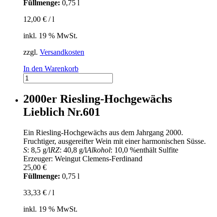
Füllmenge:
0,75 l
12,00
€
/
l
inkl. 19 % MwSt.
zzgl.
Versandkosten
In den Warenkorb
2022er
Ediger
Elzhofberg
2000er Riesling-Hochgewächs
Riesling-
Lieblich Nr.601
Hochgewächs
Nr.923
Menge
Ein Riesling-Hochgewächs aus dem Jahrgang 2000.
Fruchtiger, ausgereifter Wein mit einer harmonischen Süsse.
S
: 8,5 g/l
RZ
: 40,8 g/l
Alkohol
: 10,0 %
enthält Sulfite
Erzeuger: Weingut Clemens-Ferdinand
25,00
€
Füllmenge:
0,75 l
33,33
€
/
l
inkl. 19 % MwSt.