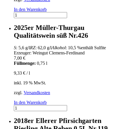
In den Warenkorb
2019er
Alte
Reben
2025er Müller-Thurgau
Riesling
Qualitätswein süß Nr.426
Fruchtsüß
Nr.620
Menge
S
: 5,6 g/l
RZ
: 62,0 g/l
Alkohol
: 10,5 %
enthält Sulfite
Erzeuger: Weingut Clemens-Ferdinand
7,00
€
Füllmenge:
0,75 l
9,33
€
/
l
inkl. 19 % MwSt.
zzgl.
Versandkosten
In den Warenkorb
2025er
Müller-
Thurgau
2018er Ellerer Pfirsichgarten
Qualitätswein
Riesling Alte Reben 0,5L Nr.119
süß