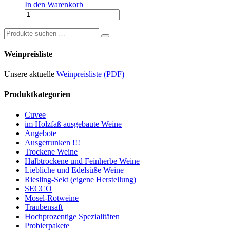
In den Warenkorb
Cuvée
24
Lieblich
Suchen
0,75
nach:
L
Weinpreisliste
Nr.625
Menge
Unsere aktuelle
Weinpreisliste (PDF)
Produktkategorien
Cuvee
im Holzfaß ausgebaute Weine
Angebote
Ausgetrunken !!!
Trockene Weine
Halbtrockene und Feinherbe Weine
Liebliche und Edelsüße Weine
Riesling-Sekt (eigene Herstellung)
SECCO
Mosel-Rotweine
Traubensaft
Hochprozentige Spezialitäten
Probierpakete