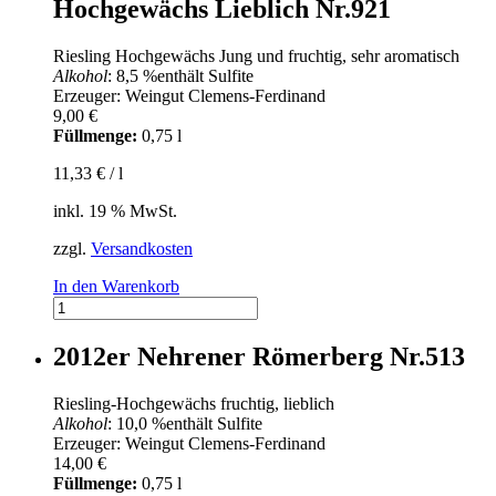
Hochgewächs Lieblich Nr.921
Menge
Riesling Hochgewächs Jung und fruchtig, sehr aromatisch
Alkohol
: 8,5 %
enthält Sulfite
Erzeuger: Weingut Clemens-Ferdinand
9,00
€
Füllmenge:
0,75 l
11,33
€
/
l
inkl. 19 % MwSt.
zzgl.
Versandkosten
In den Warenkorb
2020er
Ediger
Elzhofberg
2012er Nehrener Römerberg Nr.513
Riesling-
Hochgewächs
Riesling-Hochgewächs fruchtig, lieblich
Lieblich
Alkohol
: 10,0 %
enthält Sulfite
Nr.921
Erzeuger: Weingut Clemens-Ferdinand
Menge
14,00
€
Füllmenge:
0,75 l