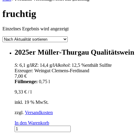
fruchtig
Einzelnes Ergebnis wird angezeigt
2025er Müller-Thurgau Qualitätswei
S
: 6,1 g/l
RZ
: 14,4 g/l
Alkohol
: 12,5 %
enthält Sulfite
Erzeuger: Weingut Clemens-Ferdinand
7,00
€
Füllmenge:
0,75 l
9,33
€
/
l
inkl. 19 % MwSt.
zzgl.
Versandkosten
In den Warenkorb
2025er
Müller-