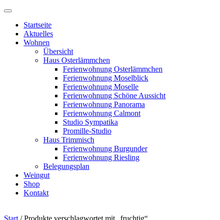
Startseite
Aktuelles
Wohnen
Übersicht
Haus Osterlämmchen
Ferienwohnung Osterlämmchen
Ferienwohnung Moselblick
Ferienwohnung Moselle
Ferienwohnung Schöne Aussicht
Ferienwohnung Panorama
Ferienwohnung Calmont
Studio Sympatika
Promille-Studio
Haus Trimmisch
Ferienwohnung Burgunder
Ferienwohnung Riesling
Belegungsplan
Weingut
Shop
Kontakt
Start
/ Produkte verschlagwortet mit „fruchtig“