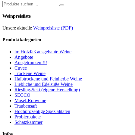
Thurgau
Suchen
Qualitätswein
nach:
Sommertraum
Weinpreisliste
Nr.226
Menge
Unsere aktuelle
Weinpreisliste (PDF)
Produktkategorien
im Holzfaß ausgebaute Weine
Angebote
Ausgetrunken !!!
Cuvee
Trockene Weine
Halbtrockene und Feinherbe Weine
Liebliche und Edelsüße Weine
Riesling-Sekt (eigene Herstellung)
SECCO
Mosel-Rotweine
Traubensaft
Hochprozentige Spezialitäten
Probierpakete
Schatzkammer
Infos