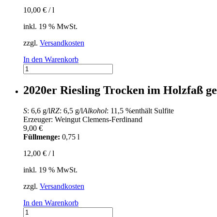
10,00
€
/
l
inkl. 19 % MwSt.
zzgl.
Versandkosten
In den Warenkorb
Sympatika
Cuvee
23
2020er Riesling Trocken im Holzfaß g
Nr.
824
S
: 6,6 g/l
RZ
: 6,5 g/l
Alkohol
: 11,5 %
enthält Sulfite
Menge
Erzeuger: Weingut Clemens-Ferdinand
9,00
€
Füllmenge:
0,75 l
12,00
€
/
l
inkl. 19 % MwSt.
zzgl.
Versandkosten
In den Warenkorb
2020er