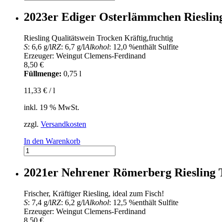
Riesling
Trocken
2023er Ediger Osterlämmchen Rieslin
im
Holzfaß
Riesling Qualitätswein Trocken Kräftig,fruchtig
gereift
S
: 6,6 g/l
RZ
: 6,7 g/l
Alkohol
: 12,0 %
enthält Sulfite
Ediger
Erzeuger: Weingut Clemens-Ferdinand
Osterlämmchen
8,50
€
Nr.1024
Füllmenge:
0,75 l
Menge
11,33
€
/
l
inkl. 19 % MwSt.
zzgl.
Versandkosten
In den Warenkorb
2023er
Ediger
Osterlämmchen
2021er Nehrener Römerberg Riesling 
Riesling
Trocken
Frischer, Kräftiger Riesling, ideal zum Fisch!
Nr.924
S
: 7,4 g/l
RZ
: 6,2 g/l
Alkohol
: 12,5 %
enthält Sulfite
Menge
Erzeuger: Weingut Clemens-Ferdinand
8,50
€