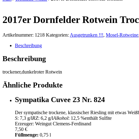
2017er Dornfelder Rotwein Tro
Artikelnummer:
1218
Kategorien:
Ausgetrunken !!!
,
Mosel-Rotweine
Beschreibung
Beschreibung
trockener,dunkelroter Rotwein
Ähnliche Produkte
Sympatika Cuvee 23 Nr. 824
Der sympatische trockene, klassischer Riesling mit etwas Wei
S
: 7,3 g/l
RZ
: 6,2 g/l
Alkohol
: 12,5 %
enthält Sulfite
Erzeuger: Weingut Clemens-Ferdinand
7,50
€
Füllmenge:
0,75 l