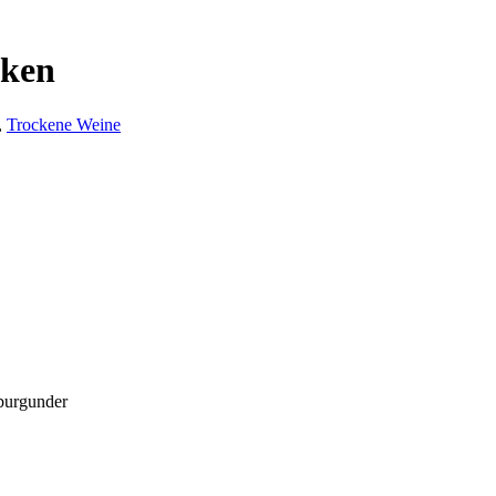
cken
,
Trockene Weine
ßburgunder