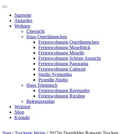
Startseite
Aktuelles
Wohnen
Übersicht
Haus Osterlämmchen
Ferienwohnung Osterlämmchen
Ferienwohnung Moselblick
Ferienwohnung Moselle
Ferienwohnung Schöne Aussicht
Ferienwohnung Panorama
Ferienwohnung Calmont
Studio Sympatika
Promille-Studio
Haus Trimmisch
Ferienwohnung Burgunder
Ferienwohnung Riesling
Belegungsplan
Weingut
Shop
Kontakt
Start
/
Trockene Weine
/ 2017er Dornfelder Rotwein Trocken