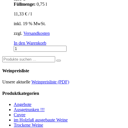
Füllmenge:
0,75 l
11,33
€
/
l
inkl. 19 % MwSt.
zzgl.
Versandkosten
In den Warenkorb
2021er
Nehrener
Römerberg
Suchen
Riesling
nach:
Trocken
Weinpreisliste
Nr.722
Menge
Unsere aktuelle
Weinpreisliste (PDF)
Produktkategorien
Angebote
Ausgetrunken !!!
Cuvee
im Holzfaß ausgebaute Weine
Trockene Weine