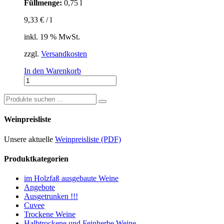
Füllmenge:
0,75 l
Menge
9,33
€
/
l
inkl. 19 % MwSt.
zzgl.
Versandkosten
In den Warenkorb
Rotling-
SECCO
Nr.2021
Suchen
Menge
nach:
Weinpreisliste
Unsere aktuelle
Weinpreisliste (PDF)
Produktkategorien
im Holzfaß ausgebaute Weine
Angebote
Ausgetrunken !!!
Cuvee
Trockene Weine
Halbtrockene und Feinherbe Weine