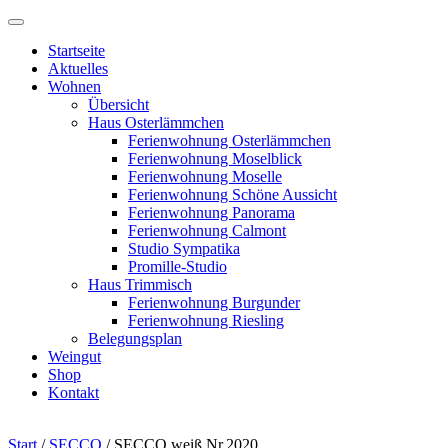
Startseite
Aktuelles
Wohnen
Übersicht
Haus Osterlämmchen
Ferienwohnung Osterlämmchen
Ferienwohnung Moselblick
Ferienwohnung Moselle
Ferienwohnung Schöne Aussicht
Ferienwohnung Panorama
Ferienwohnung Calmont
Studio Sympatika
Promille-Studio
Haus Trimmisch
Ferienwohnung Burgunder
Ferienwohnung Riesling
Belegungsplan
Weingut
Shop
Kontakt
Start
/
SECCO
/ SECCO weiß Nr.2020