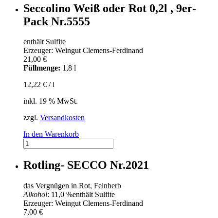
Seccolino Weiß oder Rot 0,2l , 9er-
Pack Nr.5555
enthält Sulfite
Erzeuger: Weingut Clemens-Ferdinand
21,00
€
Füllmenge:
1,8 l
12,22
€
/
l
inkl. 19 % MwSt.
zzgl.
Versandkosten
In den Warenkorb
Seccolino
Weiß
oder
Rotling- SECCO Nr.2021
Rot
0,2l
das Vergnügen in Rot, Feinherb
,
Alkohol
: 11,0 %
enthält Sulfite
9er-
Erzeuger: Weingut Clemens-Ferdinand
Pack
7,00
€
Nr.5555