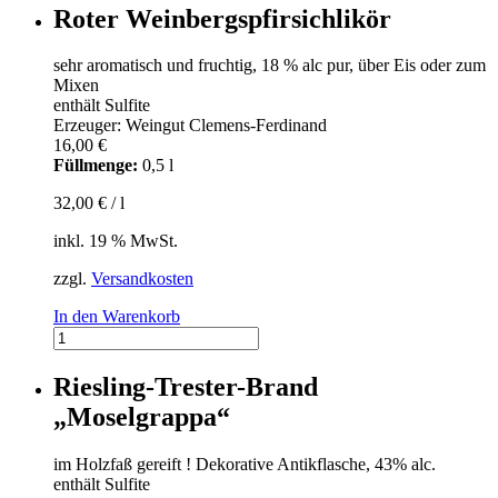
Roter Weinbergspfirsichlikör
sehr aromatisch und fruchtig, 18 % alc pur, über Eis oder zum
Mixen
enthält Sulfite
Erzeuger: Weingut Clemens-Ferdinand
16,00
€
Füllmenge:
0,5 l
32,00
€
/
l
inkl. 19 % MwSt.
zzgl.
Versandkosten
In den Warenkorb
Roter
Weinbergspfirsichlikör
Menge
Riesling-Trester-Brand
„Moselgrappa“
im Holzfaß gereift ! Dekorative Antikflasche, 43% alc.
enthält Sulfite