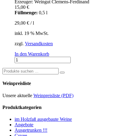
Erzeuger: Weingut Clemens-Ferdinand
15,00
€
Füllmenge:
0,5 l
29,00
€
/
l
inkl. 19 % MwSt.
zzgl.
Versandkosten
In den Warenkorb
Riesling-
Trester-
Brand
Suchen
„Moselgrappa“
nach:
Menge
Weinpreisliste
Unsere aktuelle
Weinpreisliste (PDF)
Produktkategorien
im Holzfaß ausgebaute Weine
Angebote
Ausgetrunken !!!
Cuvee