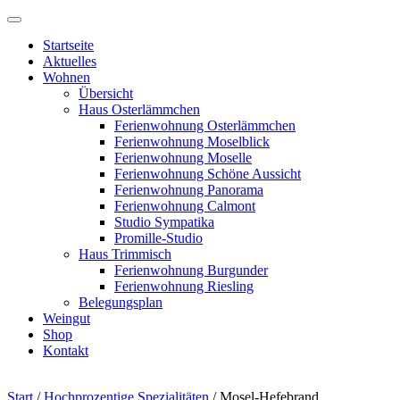
Startseite
Aktuelles
Wohnen
Übersicht
Haus Osterlämmchen
Ferienwohnung Osterlämmchen
Ferienwohnung Moselblick
Ferienwohnung Moselle
Ferienwohnung Schöne Aussicht
Ferienwohnung Panorama
Ferienwohnung Calmont
Studio Sympatika
Promille-Studio
Haus Trimmisch
Ferienwohnung Burgunder
Ferienwohnung Riesling
Belegungsplan
Weingut
Shop
Kontakt
Start
/
Hochprozentige Spezialitäten
/ Mosel-Hefebrand