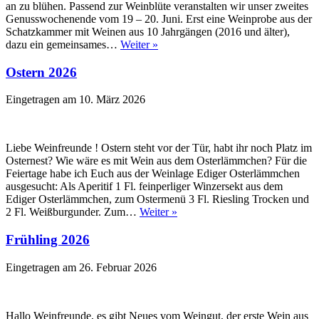
an zu blühen. Passend zur Weinblüte veranstalten wir unser zweites
Genusswochenende vom 19 – 20. Juni. Erst eine Weinprobe aus der
Schatzkammer mit Weinen aus 10 Jahrgängen (2016 und älter),
dazu ein gemeinsames…
Weiter »
Ostern 2026
Eingetragen am
10. März 2026
Liebe Weinfreunde ! Ostern steht vor der Tür, habt ihr noch Platz im
Osternest? Wie wäre es mit Wein aus dem Osterlämmchen? Für die
Feiertage habe ich Euch aus der Weinlage Ediger Osterlämmchen
ausgesucht: Als Aperitif 1 Fl. feinperliger Winzersekt aus dem
Ediger Osterlämmchen, zum Ostermenü 3 Fl. Riesling Trocken und
2 Fl. Weißburgunder. Zum…
Weiter »
Frühling 2026
Eingetragen am
26. Februar 2026
Hallo Weinfreunde, es gibt Neues vom Weingut, der erste Wein aus