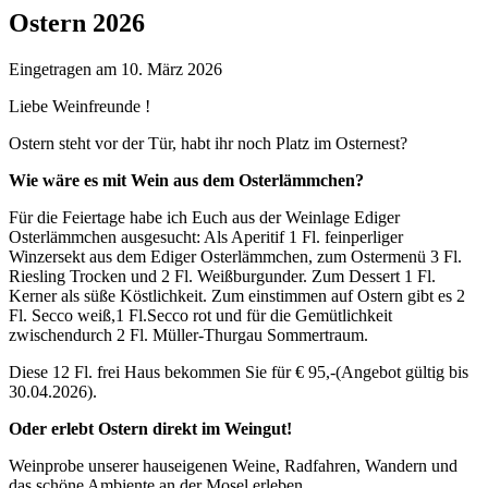
Ostern 2026
Eingetragen am
10. März 2026
Liebe Weinfreunde !
Ostern steht vor der Tür, habt ihr noch Platz im Osternest?
Wie wäre es mit Wein aus dem Osterlämmchen?
Für die Feiertage habe ich Euch aus der Weinlage Ediger
Osterlämmchen ausgesucht: Als Aperitif 1 Fl. feinperliger
Winzersekt aus dem Ediger Osterlämmchen, zum Ostermenü 3 Fl.
Riesling Trocken und 2 Fl. Weißburgunder. Zum Dessert 1 Fl.
Kerner als süße Köstlichkeit. Zum einstimmen auf Ostern gibt es 2
Fl. Secco weiß,1 Fl.Secco rot und für die Gemütlichkeit
zwischendurch 2 Fl. Müller-Thurgau Sommertraum.
Diese 12 Fl. frei Haus bekommen Sie für € 95,-(Angebot gültig bis
30.04.2026).
Oder erlebt Ostern direkt im Weingut!
Weinprobe unserer hauseigenen Weine, Radfahren, Wandern und
das schöne Ambiente an der Mosel erleben.